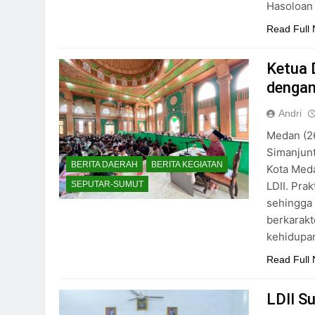
Hasoloan 
Read Full
Ketua 
dengan
Andri
Medan (26
Simanjun
BERITA DAERAH
BERITA KEGIATAN
Kota Med
LDII. Pra
SEPUTAR-SUMUT
sehingga 
berkarakt
kehidupan
Read Full
LDII S