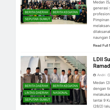
Medan (5
generasi 
BERITA DAERAH
BERITA KEGIATAN
profesio
Pimpinan
SEPUTAR-SUMUT
melaksana
dilaksan
naungan 
Read Full
LDII S
Ramad
Andri
Medan (28
BERITA DAERAH
BERITA KEGIATAN
dengan ti
LINTAS-DAERAH
NASIONAL
melakuka
lantai 9 
SEPUTAR-SUMUT
(28/2) la