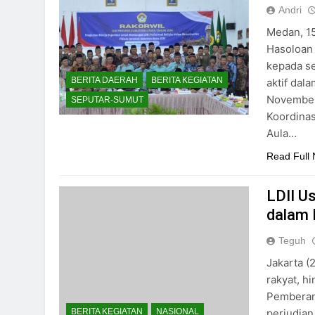
Andri
Medan, 1
Hasoloan
kepada se
BERITA DAERAH
BERITA KEGIATAN
aktif dal
November 
SEPUTAR-SUMUT
Koordinas
Aula…
Read Full
LDII U
dalam 
Teguh
Jakarta (
rakyat, h
Pemberan
perjudian
BERITA KEGIATAN
NASIONAL