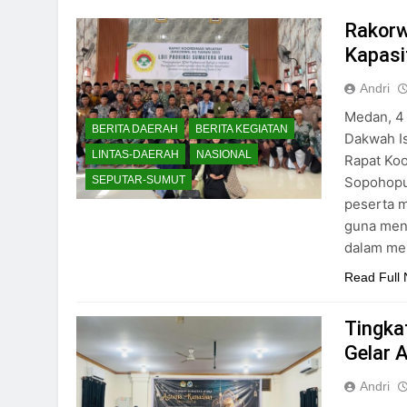
Rakorw
Kapasi
Andri
Medan, 4
BERITA DAERAH
BERITA KEGIATAN
Dakwah Is
LINTAS-DAERAH
NASIONAL
Rapat Koo
Sopohopur
SEPUTAR-SUMUT
peserta m
guna mend
dalam me
Read Full
Tingka
Gelar 
Andri