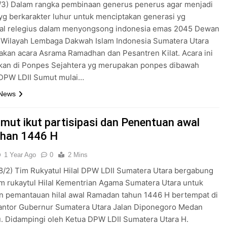
/3) Dalam rangka pembinaan generus penerus agar menjadi
yg berkarakter luhur untuk menciptakan generasi yg
nal relegius dalam menyongsong indonesia emas 2045 Dewan
 Wilayah Lembaga Dakwah Islam Indonesia Sumatera Utara
kan acara Asrama Ramadhan dan Pesantren Kilat. Acara ini
akan di Ponpes Sejahtera yg merupakan ponpes dibawah
DPW LDII Sumut mulai…
 News
umut ikut partisipasi dan Penentuan awal
han 1446 H
1 Year Ago
0
2 Mins
/2) Tim Rukyatul Hilal DPW LDII Sumatera Utara bergabung
m rukaytul Hilal Kementrian Agama Sumatera Utara untuk
n pemantauan hilal awal Ramadan tahun 1446 H bertempat di
Kantor Gubernur Sumatera Utara Jalan Diponegoro Medan
lu. Didampingi oleh Ketua DPW LDII Sumatera Utara H.