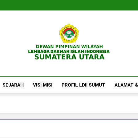
DPW LDII Sumatera U
Website Resmi DPW LDII Sumatera Utara
SEJARAH
VISI MISI
PROFIL LDII SUMUT
ALAMAT &