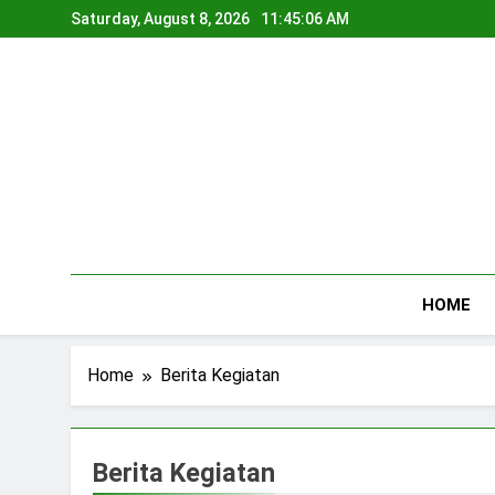
Skip
Saturday, August 8, 2026
11:45:07 AM
to
content
HOME
Home
Berita Kegiatan
Berita Kegiatan