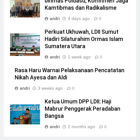
binmas Poldasu, Komitmen Jaga
Kamtibmas dan Radikalisme
andri
4 days ago
0
Perkuat Ukhuwah, LDII Sumut
Hadiri Silaturahim Ormas Islam
Sumatera Utara
andri
1 week ago
0
Rasa Haru Warnai Pelaksanaan Pencatatan
Nikah Ayesa dan Aldi
andri
3 weeks ago
0
Ketua Umum DPP LDII: Haji
Mabrur Penggerak Peradaban
Bangsa
andri
2 months ago
0