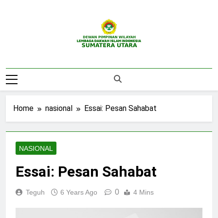
Skip
to
content
DPW LDII
Website Resmi DPW LDII Sumatera Utara
Sumatera Utara
Home
nasional
Essai: Pesan Sahabat
NASIONAL
Essai: Pesan Sahabat
0
Teguh
6 Years Ago
4 Mins