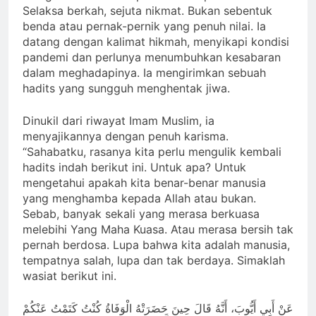
Selaksa berkah, sejuta nikmat. Bukan sebentuk
benda atau pernak-pernik yang penuh nilai. Ia
datang dengan kalimat hikmah, menyikapi kondisi
pandemi dan perlunya menumbuhkan kesabaran
dalam meghadapinya. Ia mengirimkan sebuah
hadits yang sungguh menghentak jiwa.
Dinukil dari riwayat Imam Muslim, ia
menyajikannya dengan penuh karisma.
“Sahabatku, rasanya kita perlu mengulik kembali
hadits indah berikut ini. Untuk apa? Untuk
mengetahui apakah kita benar-benar manusia
yang menghamba kepada Allah atau bukan.
Sebab, banyak sekali yang merasa berkuasa
melebihi Yang Maha Kuasa. Atau merasa bersih tak
pernah berdosa. Lupa bahwa kita adalah manusia,
tempatnya salah, lupa dan tak berdaya. Simaklah
wasiat berikut ini.
عَنْ أَبِي أَيُّوبَ، أَنَّهُ قَالَ حِينَ حَضَرَتْهُ الْوَفَاةُ كُنْتُ كَتَمْتُ عَنْكُمْ