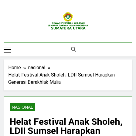
Skip
to
content
DPW LDII
Website Resmi DPW LDII Sumatera Utara
Sumatera Utara
Home
nasional
Helat Festival Anak Sholeh, LDII Sumsel Harapkan
Generasi Berakhlak Mulia
NASIONAL
Helat Festival Anak Sholeh,
LDII Sumsel Harapkan