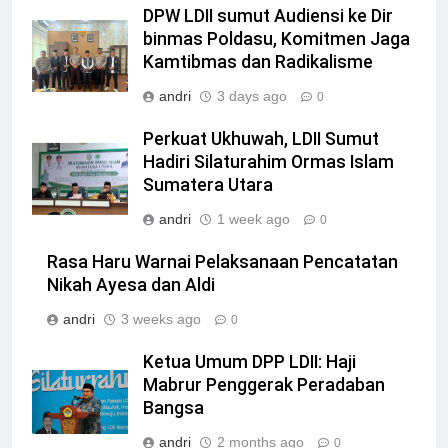
DPW LDII sumut Audiensi ke Dir
binmas Poldasu, Komitmen Jaga
Kamtibmas dan Radikalisme
andri
3 days ago
0
Perkuat Ukhuwah, LDII Sumut
Hadiri Silaturahim Ormas Islam
Sumatera Utara
andri
1 week ago
0
Rasa Haru Warnai Pelaksanaan Pencatatan
Nikah Ayesa dan Aldi
andri
3 weeks ago
0
Ketua Umum DPP LDII: Haji
Mabrur Penggerak Peradaban
Bangsa
andri
2 months ago
0