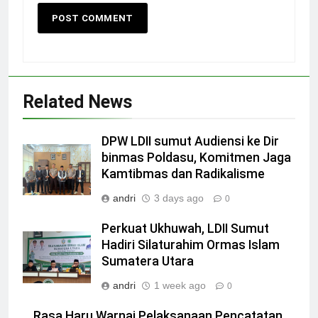
Related News
DPW LDII sumut Audiensi ke Dir
binmas Poldasu, Komitmen Jaga
Kamtibmas dan Radikalisme
andri
3 days ago
0
Perkuat Ukhuwah, LDII Sumut
Hadiri Silaturahim Ormas Islam
Sumatera Utara
andri
1 week ago
0
Rasa Haru Warnai Pelaksanaan Pencatatan