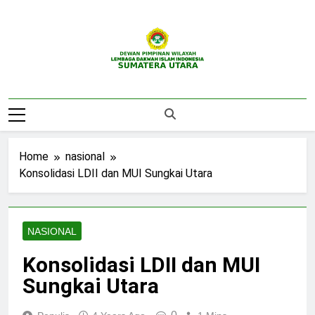
Skip
to
content
DPW LDII
Website Resmi DPW LDII Sumatera Utara
Sumatera Utara
Home
nasional
Konsolidasi LDII dan MUI Sungkai Utara
NASIONAL
Konsolidasi LDII dan MUI
Sungkai Utara