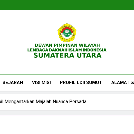
DPW LDII Sumatera U
Website Resmi DPW LDII Sumatera Utara
SEJARAH
VISI MISI
PROFIL LDII SUMUT
ALAMAT &
mbil Mengantarkan Majalah Nuansa Persada