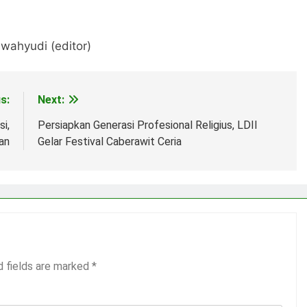
swahyudi (editor)
s:
Next:
i,
Persiapkan Generasi Profesional Religius, LDII
an
Gelar Festival Caberawit Ceria
d fields are marked
*