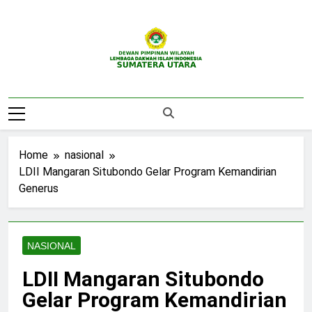
Skip
to
content
DPW LDII
Website Resmi DPW LDII Sumatera Utara
Sumatera Utara
Home
nasional
LDII Mangaran Situbondo Gelar Program Kemandirian
Generus
NASIONAL
LDII Mangaran Situbondo
Gelar Program Kemandirian