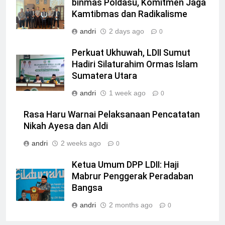
binmas Poldasu, Komitmen Jaga
Kamtibmas dan Radikalisme
andri
2 days ago
0
Perkuat Ukhuwah, LDII Sumut
Hadiri Silaturahim Ormas Islam
Sumatera Utara
andri
1 week ago
0
Rasa Haru Warnai Pelaksanaan Pencatatan
Nikah Ayesa dan Aldi
andri
2 weeks ago
0
Ketua Umum DPP LDII: Haji
Mabrur Penggerak Peradaban
Bangsa
andri
2 months ago
0