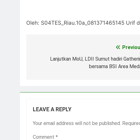
Oleh: S04TES_Riau.10a_081371465145 Urif de 
Previou
Post
navigation
Lanjutkan MoU, LDII Sumut hadiri Gatheri
bersama BSI Area Med
LEAVE A REPLY
Your email address will not be published.
Require
Comment
*