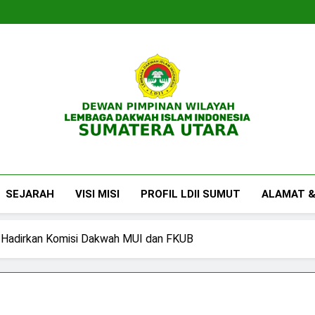
DPW LDII Sumatera U
Website Resmi DPW LDII Sumatera Utara
SEJARAH
VISI MISI
PROFIL LDII SUMUT
ALAMAT &
r, Hadirkan Komisi Dakwah MUI dan FKUB