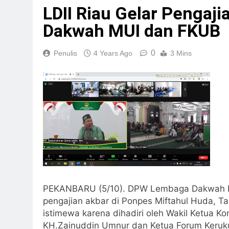
LDII Riau Gelar Pengaji
Dakwah MUI dan FKUB
0
Penulis
4 Years Ago
3 Mins
PEKANBARU (5/10). DPW Lembaga Dakwah I
pengajian akbar di Ponpes Miftahul Huda, Tan
istimewa karena dihadiri oleh Wakil Ketua K
KH.Zainuddin Umnur dan Ketua Forum Keruk