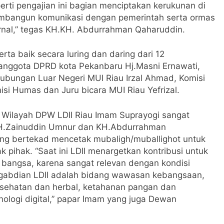
erti pengajian ini bagian menciptakan kerukunan di
membangun komunikasi dengan pemerintah serta ormas
rnal,” tegas KH.KH. Abdurrahman Qaharuddin.
erta baik secara luring dan daring dari 12
a anggota DPRD kota Pekanbaru Hj.Masni Ernawati,
Hubungan Luar Negeri MUI Riau Irzal Ahmad, Komisi
si Humas dan Juru bicara MUI Riau Yefrizal.
Wilayah DPW LDII Riau Imam Suprayogi sangat
 KH.Zainuddin Umnur dan KH.Abdurrahman
ng bertekad mencetak mubaligh/muballighot untuk
 pihak. “Saat ini LDII menargetkan kontribusi untuk
k bangsa, karena sangat relevan dengan kondisi
engabdian LDII adalah bidang wawasan kebangsaan,
esehatan dan herbal, ketahanan pangan dan
nologi digital,” papar Imam yang juga Dewan