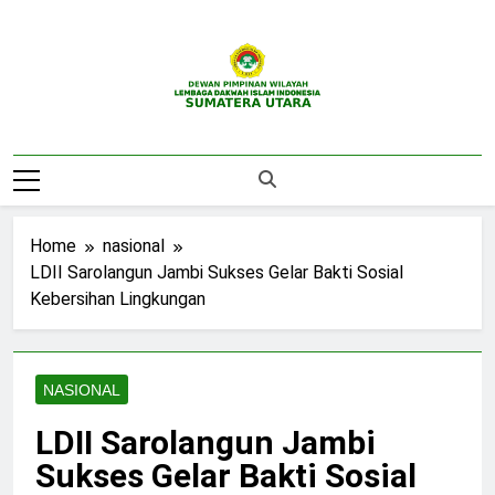
Skip
to
content
DPW LDII
Website Resmi DPW LDII Sumatera Utara
Sumatera Utara
Home
nasional
LDII Sarolangun Jambi Sukses Gelar Bakti Sosial
Kebersihan Lingkungan
NASIONAL
LDII Sarolangun Jambi
Sukses Gelar Bakti Sosial