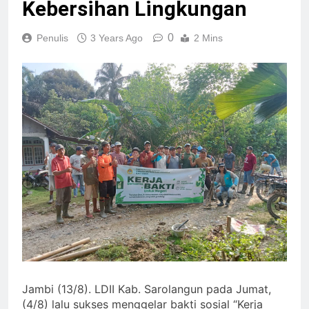
Kebersihan Lingkungan
0
Penulis
3 Years Ago
2 Mins
Jambi (13/8). LDII Kab. Sarolangun pada Jumat,
(4/8) lalu sukses menggelar bakti sosial “Kerja