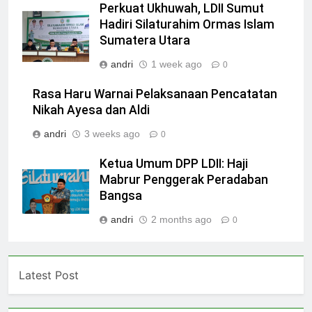
Perkuat Ukhuwah, LDII Sumut
Hadiri Silaturahim Ormas Islam
Sumatera Utara
andri
1 week ago
0
Rasa Haru Warnai Pelaksanaan Pencatatan
Nikah Ayesa dan Aldi
andri
3 weeks ago
0
Ketua Umum DPP LDII: Haji
Mabrur Penggerak Peradaban
Bangsa
andri
2 months ago
0
Latest Post