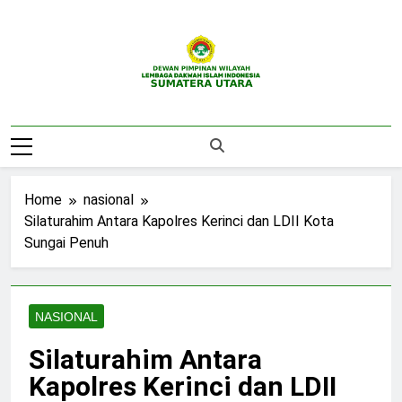
Skip
to
content
DPW LDII
Website Resmi DPW LDII Sumatera Utara
Sumatera Utara
Home
nasional
Silaturahim Antara Kapolres Kerinci dan LDII Kota
Sungai Penuh
NASIONAL
Silaturahim Antara
Kapolres Kerinci dan LDII