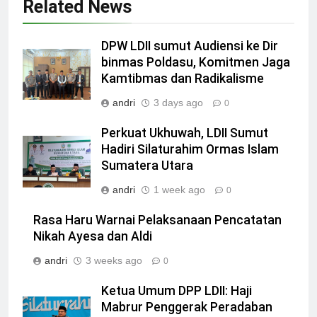
Related News
DPW LDII sumut Audiensi ke Dir
binmas Poldasu, Komitmen Jaga
Kamtibmas dan Radikalisme
andri
3 days ago
0
Perkuat Ukhuwah, LDII Sumut
Hadiri Silaturahim Ormas Islam
Sumatera Utara
andri
1 week ago
0
Rasa Haru Warnai Pelaksanaan Pencatatan
Nikah Ayesa dan Aldi
andri
3 weeks ago
0
Ketua Umum DPP LDII: Haji
Mabrur Penggerak Peradaban