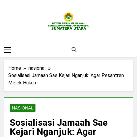
Skip
to
content
DPW LDII
Website Resmi DPW LDII Sumatera Utara
Sumatera Utara
Home
nasional
Sosialisasi Jamaah Sae Kejari Nganjuk: Agar Pesantren
Melek Hukum
NASIONAL
Sosialisasi Jamaah Sae
Kejari Nganjuk: Agar