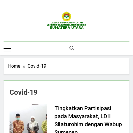
Skip
to
content
DPW LDII
Website Resmi DPW LDII Sumatera Utara
Sumatera Utara
Home
Covid-19
Covid-19
Tingkatkan Partisipasi
pada Masyarakat, LDII
Silaturohim dengan Wabup
Sumenep