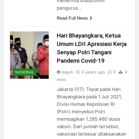
menerima silaturohim
pengurus…
Read Full News
Hari Bhayangkara, Ketua
Umum LDII Apresiasi Kerja
Senyap Polri Tangani
Pandemi Covid-19
teguh
5 years ago
0
4
NASIONAL
mins
Jakarta (1/7). Tepat pada Hari
Bhayangkara pada 1 Juli 2021,
Divisi Humas Kepolisian RI
(Polri) menyebut Polri
membagikan 1.285.460 dosis
vaksin. Dari jumlah tersebut,
vaksinasi terbesar dilaksanakan