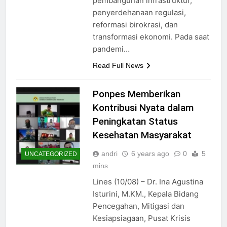
pembangunan infrastruktur,
penyerdehanaan regulasi,
reformasi birokrasi, dan
transformasi ekonomi. Pada saat
pandemi…
Read Full News
Ponpes Memberikan
Kontribusi Nyata dalam
Peningkatan Status
Kesehatan Masyarakat
andri
6 years ago
0
5
UNCATEGORIZED
mins
Lines (10/08) – Dr. Ina Agustina
Isturini, M.KM., Kepala Bidang
Pencegahan, Mitigasi dan
Kesiapsiagaan, Pusat Krisis