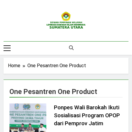
Skip
to
content
DPW LDII
Website Resmi DPW LDII Sumatera Utara
Sumatera Utara
Home
One Pesantren One Product
One Pesantren One Product
Ponpes Wali Barokah Ikuti
Sosialisasi Program OPOP
dari Pemprov Jatim