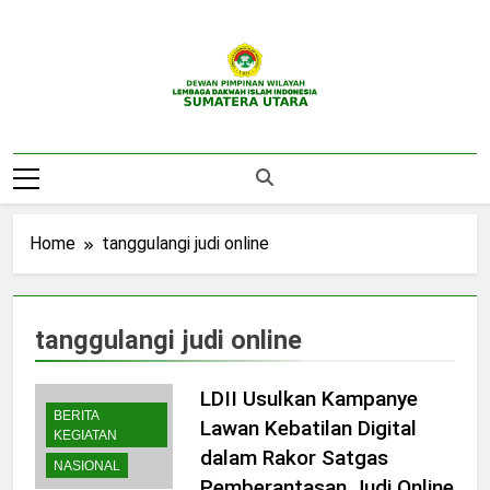
Skip
to
content
DPW LDII
Website Resmi DPW LDII Sumatera Utara
Sumatera Utara
Home
tanggulangi judi online
tanggulangi judi online
LDII Usulkan Kampanye
BERITA
Lawan Kebatilan Digital
KEGIATAN
dalam Rakor Satgas
NASIONAL
Pemberantasan Judi Online