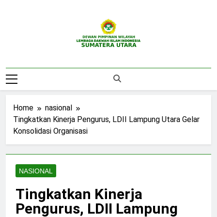
Skip
to
content
DPW LDII
Website Resmi DPW LDII Sumatera Utara
Sumatera Utara
Home
nasional
Tingkatkan Kinerja Pengurus, LDII Lampung Utara Gelar
Konsolidasi Organisasi
NASIONAL
Tingkatkan Kinerja
Pengurus, LDII Lampung