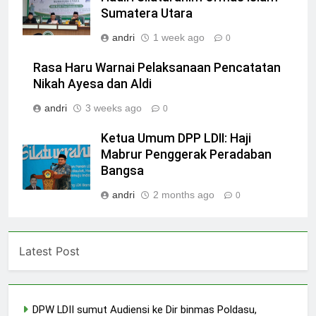
Sumatera Utara
andri
1 week ago
0
Rasa Haru Warnai Pelaksanaan Pencatatan
Nikah Ayesa dan Aldi
andri
3 weeks ago
0
Ketua Umum DPP LDII: Haji
Mabrur Penggerak Peradaban
Bangsa
andri
2 months ago
0
Latest Post
DPW LDII sumut Audiensi ke Dir binmas Poldasu,