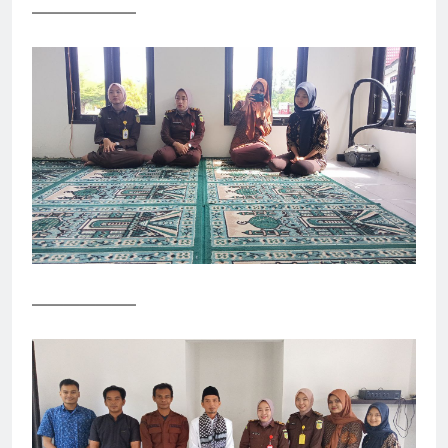
——————–
——————–