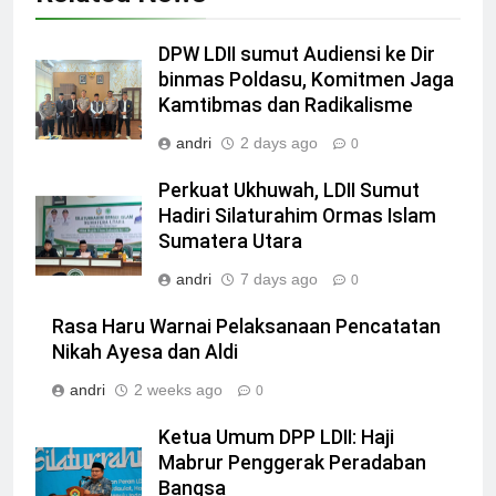
DPW LDII sumut Audiensi ke Dir
binmas Poldasu, Komitmen Jaga
Kamtibmas dan Radikalisme
andri
2 days ago
0
Perkuat Ukhuwah, LDII Sumut
Hadiri Silaturahim Ormas Islam
Sumatera Utara
andri
7 days ago
0
Rasa Haru Warnai Pelaksanaan Pencatatan
Nikah Ayesa dan Aldi
andri
2 weeks ago
0
Ketua Umum DPP LDII: Haji
Mabrur Penggerak Peradaban
Bangsa