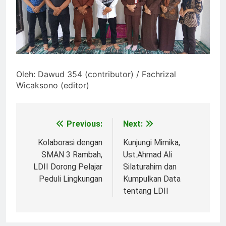
Oleh: Dawud 354 (contributor) / Fachrizal
Wicaksono (editor)
Previous:
Next:
Post
navigation
Kolaborasi dengan
Kunjungi Mimika,
SMAN 3 Rambah,
Ust.Ahmad Ali
LDII Dorong Pelajar
Silaturahim dan
Peduli Lingkungan
Kumpulkan Data
tentang LDII