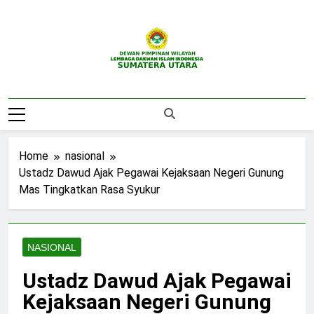
Skip
to
content
DPW LDII
Website Resmi DPW LDII Sumatera Utara
Sumatera Utara
Home
nasional
Ustadz Dawud Ajak Pegawai Kejaksaan Negeri Gunung
Mas Tingkatkan Rasa Syukur
NASIONAL
Ustadz Dawud Ajak Pegawai
Kejaksaan Negeri Gunung