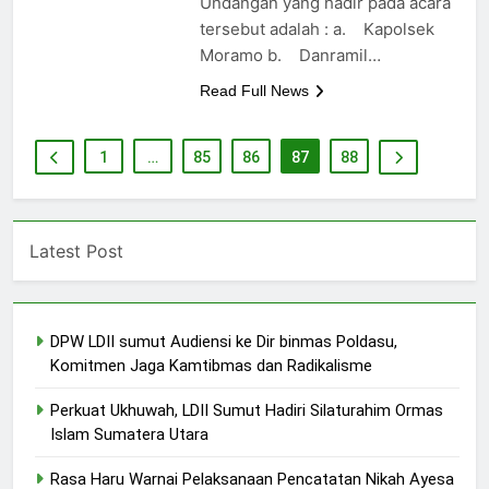
Undangan yang hadir pada acara
tersebut adalah : a. Kapolsek
Moramo b. Danramil…
Read Full News
1
…
85
86
87
88
Latest Post
DPW LDII sumut Audiensi ke Dir binmas Poldasu,
Komitmen Jaga Kamtibmas dan Radikalisme
Perkuat Ukhuwah, LDII Sumut Hadiri Silaturahim Ormas
Islam Sumatera Utara
Rasa Haru Warnai Pelaksanaan Pencatatan Nikah Ayesa