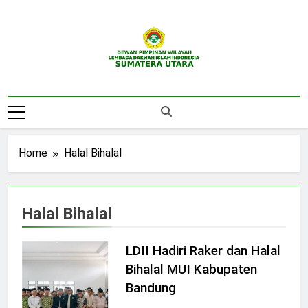
Skip
to
content
DPW LDII
Website Resmi DPW LDII Sumatera Utara
Sumatera Utara
Home
Halal Bihalal
Halal Bihalal
LDII Hadiri Raker dan Halal
Bihalal MUI Kabupaten
Bandung