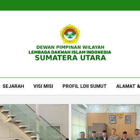
DPW LDII Sumatera U
Website Resmi DPW LDII Sumatera Utara
SEJARAH
VISI MISI
PROFIL LDII SUMUT
ALAMAT &