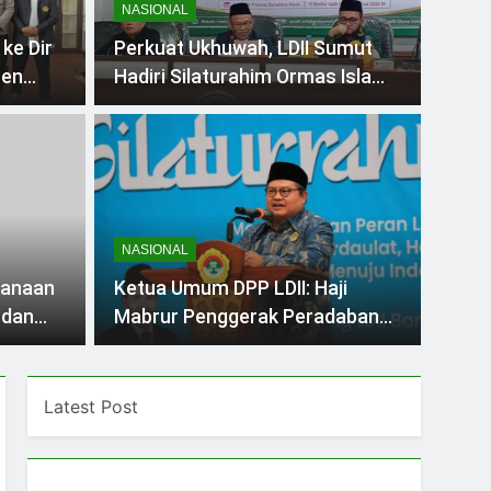
NASIONAL
ke Dir
Perkuat Ukhuwah, LDII Sumut
men
Hadiri Silaturahim Ormas Islam
Sumatera Utara
2 Years Ago
TAN
BERITA
II Sumut Bekali
Rak
a dengan 29
Pen
NASIONAL
r
unt
 Provinsi Sumatera Utara H. Hasoloan
Medan,
sanaan
Ketua Umum DPP LDII: Haji
n pembekalan kepada…
Islam I
 dan
Mabrur Penggerak Peradaban
Bangsa
Latest Post