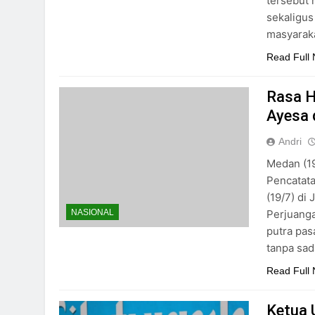
tersebut
sekaligu
masyarak
Read Full
Rasa H
Ayesa 
Andri
Medan (19
Pencatat
(19/7) di
Perjuanga
NASIONAL
putra pas
tanpa sa
Read Full
Ketua 