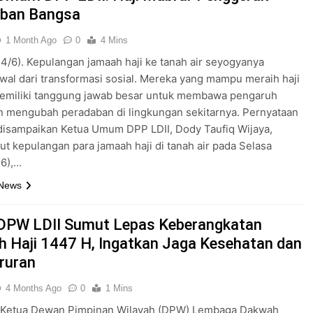
aban Bangsa
1 Month Ago
0
4 Mins
24/6). Kepulangan jamaah haji ke tanah air seyogyanya
wal dari transformasi sosial. Mereka yang mampu meraih haji
emiliki tanggung jawab besar untuk membawa pengaruh
an mengubah peradaban di lingkungan sekitarnya. Pernyataan
disampaikan Ketua Umum DPP LDII, Dody Taufiq Wijaya,
 kepulangan para jamaah haji di tanah air pada Selasa
26),…
 News
DPW LDII Sumut Lepas Keberangkatan
 Haji 1447 H, Ingatkan Jaga Kesehatan dan
ruran
4 Months Ago
0
1 Mins
Ketua Dewan Pimpinan Wilayah (DPW) Lembaga Dakwah