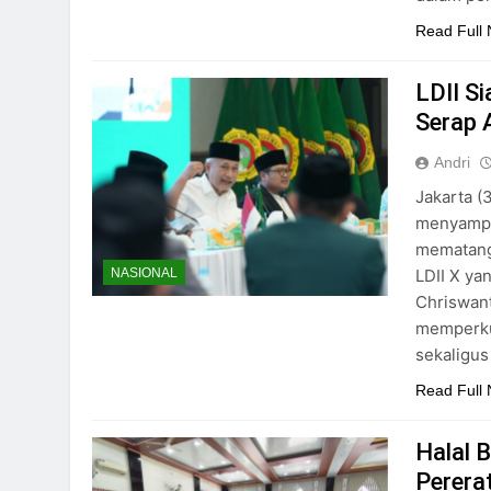
Read Full
LDII S
Serap A
Andri
Jakarta (
menyampa
mematang
LDII X ya
NASIONAL
Chriswant
memperku
sekaligus
Read Full
Halal 
Perera