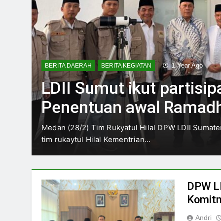
1 Year Ago
BERITA DAERAH
BERITA KEGIATAN
LDII Sumut ikut partisip
Penentuan awal Ramad
H
Medan (28/2) Tim Rukyatul Hilal DPW LDII Sumat
tim rukaytul Hilal Kementrian…
DPW LD
Komitm
Andri