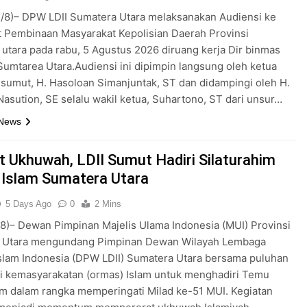
/8)– DPW LDII Sumatera Utara melaksanakan Audiensi ke
t Pembinaan Masyarakat Kepolisian Daerah Provinsi
utara pada rabu, 5 Agustus 2026 diruang kerja Dir binmas
umtarea Utara.Audiensi ini dipimpin langsung oleh ketua
sumut, H. Hasoloan Simanjuntak, ST dan didampingi oleh H.
asution, SE selalu wakil ketua, Suhartono, ST dari unsur…
 News
t Ukhuwah, LDII Sumut Hadiri Silaturahim
Islam Sumatera Utara
5 Days Ago
0
2 Mins
8)– Dewan Pimpinan Majelis Ulama Indonesia (MUI) Provinsi
 Utara mengundang Pimpinan Dewan Wilayah Lembaga
slam Indonesia (DPW LDII) Sumatera Utara bersama puluhan
i kemasyarakatan (ormas) Islam untuk menghadiri Temu
im dalam rangka memperingati Milad ke-51 MUI. Kegiatan