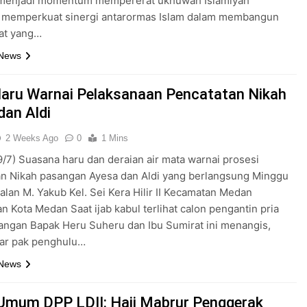
 menjadi momentum mempererat ukhuwah Islamiyah
s memperkuat sinergi antarormas Islam dalam membangun
at yang…
 News
aru Warnai Pelaksanaan Pencatatan Nikah
dan Aldi
2 Weeks Ago
0
1 Mins
/7) Suasana haru dan deraian air mata warnai prosesi
an Nikah pasangan Ayesa dan Aldi yang berlangsung Minggu
 Jalan M. Yakub Kel. Sei Kera Hilir II Kecamatan Medan
n Kota Medan Saat ijab kabul terlihat calon pengantin pria
angan Bapak Heru Suheru dan Ibu Sumirat ini menangis,
dar pak penghulu…
 News
Umum DPP LDII: Haji Mabrur Penggerak