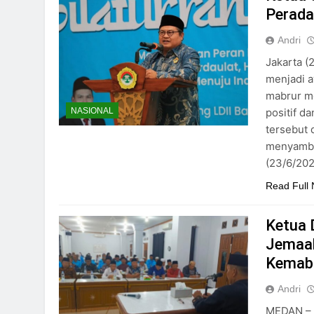
Perad
Andri
Jakarta (
menjadi a
mabrur m
positif d
NASIONAL
tersebut 
menyambut
(23/6/20
Read Full
Ketua 
Jemaah
Kemab
Andri
MEDAN – 