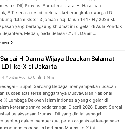
onesia (LDII) Provinsi Sumatera Utara, H. Hasoloan
ak, S.T. secara resmi melepas keberangkatan warga LDII
abung dalam kloter 3 jemaah haji tahun 1447 H / 2026 M.
epasan yang berlangsung khidmat ini digelar di Aula Pondok
 Sejahtera, Medan, pada Selasa (21/4). Dalam…
 News
 Sergai H Darma Wijaya Ucapkan Selamat
LDII ke-X di Jakarta
4 Months Ago
0
1 Mins
Bedagai – Bupati Serdang Bedagai menyampaikan ucapan
dan sukses atas terselenggaranya Musyawarah Nasional
e-X Lembaga Dakwah Islam Indonesia yang digelar di
alam keterangannya pada tanggal 6 april 2026, Bupati Sergai
iasi pelaksanaan Munas LDII yang dinilai sebagai
 penting dalam memperkuat peran organisasi keagamaan
mbangunan bangsa. Ia berharap Munas ke-X ini…