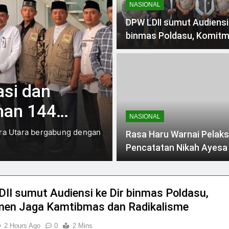
NASIONAL
DPW LDII sumut Audiensi 
binmas Poldasu, Komit
Jaga Kamtibmas dan
Radikalisme
BERITA DAERAH
BERITA KEGIA
asi dan
Ketua DPW LD
han 1446
Generasi Mud
NASIONAL
Karakter Luhu
era Utara bergabung dengan
Medan (26/1) Ketua DPW LDII
Rasa Haru Warnai Pelak
Simanjuntak, ST memberika
Pencatatan Nikah Ayesa
Aldi
II sumut Audiensi ke Dir binmas Poldasu,
en Jaga Kamtibmas dan Radikalisme
2 Hours Ago
0
2 Mins