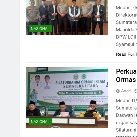
Medan, (5
Direktora
Sumatera 
Mapolda S
NASIONAL
DPW LDII 
Syamsul N
Read Full
Perkua
Ormas 
Andri
Medan (1/
Sumatera
Dakwah I
organisas
NASIONAL
Silaturah