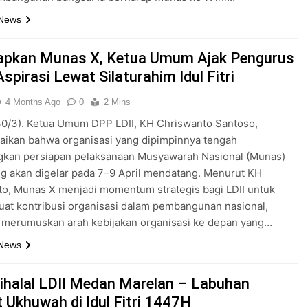
 News
iapkan Munas X, Ketua Umum Ajak Pengurus
spirasi Lewat Silaturahim Idul Fitri
4 Months Ago
0
2 Mins
30/3). Ketua Umum DPP LDII, KH Chriswanto Santoso,
ikan bahwa organisasi yang dipimpinnya tengah
kan persiapan pelaksanaan Musyawarah Nasional (Munas)
ng akan digelar pada 7–9 April mendatang. Menurut KH
o, Munas X menjadi momentum strategis bagi LDII untuk
at kontribusi organisasi dalam pembangunan nasional,
 merumuskan arah kebijakan organisasi ke depan yang…
 News
Bihalal LDII Medan Marelan – Labuhan
t Ukhuwah di Idul Fitri 1447H