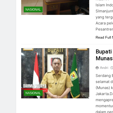
Islam Ind
NASIONAL
SImanjunt
yang terg
Acara pel
Pesantren
Read Full
Bupati
Munas 
Andri
Serdang 
selamat 
(Munas) k
Jakarta.D
NASIONAL
mengapres
momentum
dalam pe