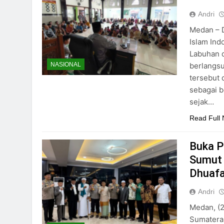
Andri
Medan – D
Islam Ind
Labuhan d
berlangsu
NASIONAL
tersebut 
sebagai b
sejak…
Read Full
Buka P
Sumut 
Dhuaf
Andri
Medan, (2
Sumatera 