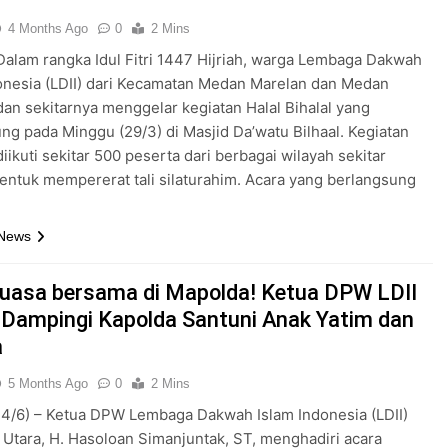
4 Months Ago
0
2 Mins
alam rangka Idul Fitri 1447 Hijriah, warga Lembaga Dakwah
onesia (LDII) dari Kecamatan Medan Marelan dan Medan
an sekitarnya menggelar kegiatan Halal Bihalal yang
ng pada Minggu (29/3) di Masjid Da’watu Bilhaal. Kegiatan
diikuti sekitar 500 peserta dari berbagai wilayah sekitar
entuk mempererat tali silaturahim. Acara yang berlangsung
 News
uasa bersama di Mapolda! Ketua DPW LDII
Dampingi Kapolda Santuni Anak Yatim dan
a
5 Months Ago
0
2 Mins
4/6) – Ketua DPW Lembaga Dakwah Islam Indonesia (LDII)
Utara, H. Hasoloan Simanjuntak, ST, menghadiri acara