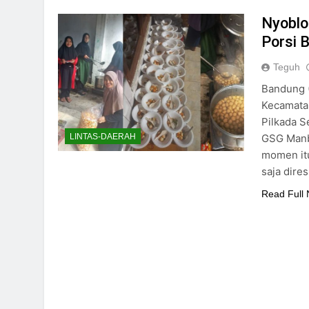
Nyoblo
Porsi 
Teguh
Bandung (
Kecamata
Pilkada S
GSG Manb
LINTAS-DAERAH
momen itu
saja dire
Read Full