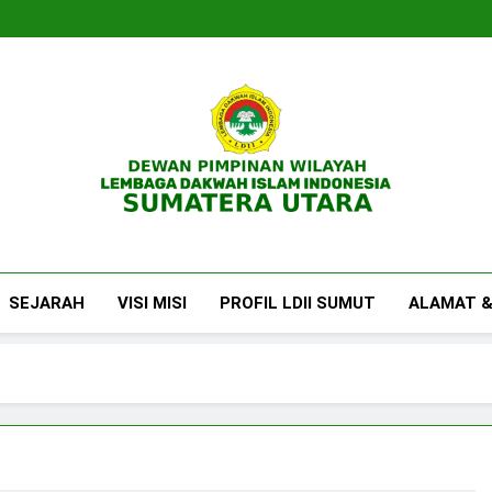
DPW LDII Sumatera U
Website Resmi DPW LDII Sumatera Utara
SEJARAH
VISI MISI
PROFIL LDII SUMUT
ALAMAT &