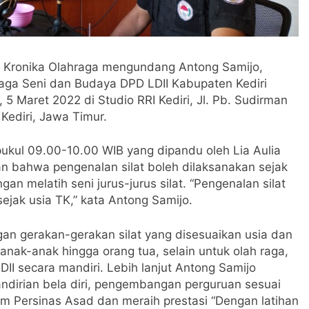
log Kronika Olahraga mengundang Antong Samijo,
ga Seni dan Budaya DPD LDII Kabupaten Kediri
 5 Maret 2022 di Studio RRI Kediri, Jl. Pb. Sudirman
Kediri, Jawa Timur.
pukul 09.00-10.00 WIB yang dipandu oleh Lia Aulia
an bahwa pengenalan silat boleh dilaksanakan sejak
an melatih seni jurus-jurus silat. “Pengenalan silat
sejak usia TK,” kata Antong Samijo.
n gerakan-gerakan silat yang disesuaikan usia dan
nak-anak hingga orang tua, selain untuk olah raga,
II secara mandiri. Lebih lanjut Antong Samijo
dirian bela diri, pengembangan perguruan sesuai
m Persinas Asad dan meraih prestasi “Dengan latihan