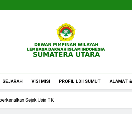
DPW LDII Sumatera U
Website Resmi DPW LDII Sumatera Utara
SEJARAH
VISI MISI
PROFIL LDII SUMUT
ALAMAT &
iperkenalkan Sejak Usia TK