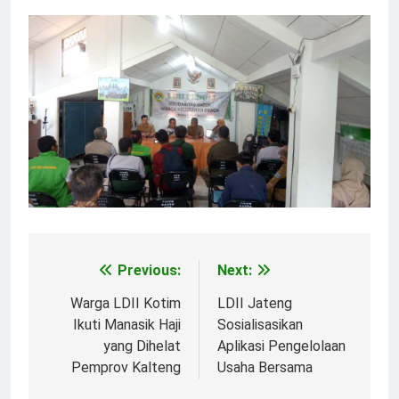
Previous:
Next:
Post
navigation
Warga LDII Kotim
LDII Jateng
Ikuti Manasik Haji
Sosialisasikan
yang Dihelat
Aplikasi Pengelolaan
Pemprov Kalteng
Usaha Bersama