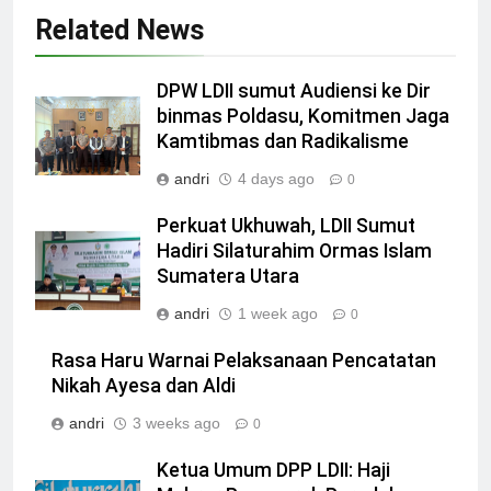
Related News
DPW LDII sumut Audiensi ke Dir
binmas Poldasu, Komitmen Jaga
Kamtibmas dan Radikalisme
andri
4 days ago
0
Perkuat Ukhuwah, LDII Sumut
Hadiri Silaturahim Ormas Islam
Sumatera Utara
andri
1 week ago
0
Rasa Haru Warnai Pelaksanaan Pencatatan
Nikah Ayesa dan Aldi
andri
3 weeks ago
0
Ketua Umum DPP LDII: Haji