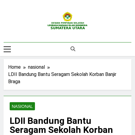
Skip
to
content
DPW LDII
Website Resmi DPW LDII Sumatera Utara
Sumatera Utara
Home
nasional
LDII Bandung Bantu Seragam Sekolah Korban Banjir
Braga
NASIONAL
LDII Bandung Bantu
Seragam Sekolah Korban