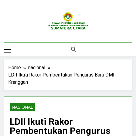
Skip
to
content
DPW LDII
Website Resmi DPW LDII Sumatera Utara
Sumatera Utara
Home
nasional
LDII Ikuti Rakor Pembentukan Pengurus Baru DMI
Kranggan
NASIONAL
LDII Ikuti Rakor
Pembentukan Pengurus