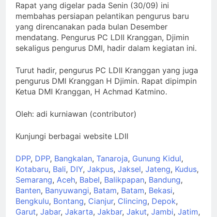
Rapat yang digelar pada Senin (30/09) ini
membahas persiapan pelantikan pengurus baru
yang direncanakan pada bulan Desember
mendatang. Pengurus PC LDII Kranggan, Djimin
sekaligus pengurus DMI, hadir dalam kegiatan ini.
Turut hadir, pengurus PC LDII Kranggan yang juga
pengurus DMI Kranggan H Djimin. Rapat dipimpin
Ketua DMI Kranggan, H Achmad Katmino.
Oleh: adi kurniawan (contributor)
Kunjungi berbagai website LDII
DPP
,
DPP
,
Bangkalan
,
Tanaroja
,
Gunung Kidul
,
Kotabaru
,
Bali
,
DIY
,
Jakpus
,
Jaksel
,
Jateng
,
Kudus
,
Semarang
,
Aceh
,
Babel
,
Balikpapan
,
Bandung
,
Banten
,
Banyuwangi
,
Batam
,
Batam
,
Bekasi
,
Bengkulu
,
Bontang
,
Cianjur
,
Clincing
,
Depok
,
Garut
,
Jabar
,
Jakarta
,
Jakbar
,
Jakut
,
Jambi
,
Jatim
,