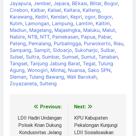
Jayapura
,
Jember
,
Jepara
,
BEkasi
,
Blitar
,
Bogor
,
Cirebon
,
Kalbar
,
Kalsel
,
Kaltara
,
Kalteng
,
Karawang
,
Kediri
,
Kendari
,
Kepri
,
ogor
,
Bogor
,
Kutim
,
Lamongan
,
Lampung
,
Lamtim
,
Kaltim
,
Madiun
,
Magelang
,
Majaelngka
,
Maluku
,
Malut
,
Nabire
,
NTB
,
NTT
,
Pamekasan
,
Papua
,
Pabar
,
Pateng
,
Pemalang
,
Purbalingga
,
Purwokerto
,
Riau
,
Sampang
,
Sampit
,
Sidoarjo
,
Sukoharjo
,
Sulbar
,
Sulsel
,
Sultra
,
Sumbar
,
Sumsel
,
Sumut
,
Tanaban
,
Tangsel
,
Tanjung Jabung Barat
,
Tegal
,
Tulung
Agung
,
Wonogiri
,
Minhaj
,
Nuansa
,
Sako SPN
,
Sleman
,
Tulang Bawang
,
Wali Barokah
,
Zoyazaneta
,
Sulteng
Previous:
Next:
Post
navigation
LDII Hadiri Undangan
KPU Kabupaten
Polsek Krian Dukung
Pekalongan Kunjungi
Kondusivitas Jelang
LDII Sosialisasikan