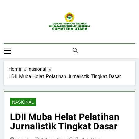
Skip
to
content
DPW LDII
Website Resmi DPW LDII Sumatera Utara
Sumatera Utara
Home
nasional
LDII Muba Helat Pelatihan Jurnalistik Tingkat Dasar
NASIONAL
LDII Muba Helat Pelatihan
Jurnalistik Tingkat Dasar