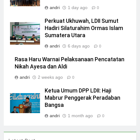
andri
1 day ago
0
Perkuat Ukhuwah, LDII Sumut
Hadiri Silaturahim Ormas Islam
Sumatera Utara
andri
6 days ago
0
Rasa Haru Warnai Pelaksanaan Pencatatan
Nikah Ayesa dan Aldi
andri
2 weeks ago
0
Ketua Umum DPP LDII: Haji
Mabrur Penggerak Peradaban
Bangsa
andri
1 month ago
0