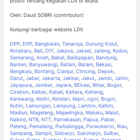
positif tentang kegiatan LDII di Muba.
Oleh: Daud SOBRI (contributor)
Kunjungi berbagai website LDII
DPP
,
DPP
,
Bangkalan
,
Tanaroja
,
Gunung Kidul
,
Kotabaru
,
Bali
,
DIY
,
Jakpus
,
Jaksel
,
Jateng
,
Kudus
,
Semarang
,
Aceh
,
Babel
,
Balikpapan
,
Bandung
,
Banten
,
Banyuwangi
,
Batam
,
Batam
,
Bekasi
,
Bengkulu
,
Bontang
,
Cianjur
,
Clincing
,
Depok
,
Garut
,
Jabar
,
Jakarta
,
Jakbar
,
Jakut
,
Jambi
,
Jatim
,
Jayapura
,
Jember
,
Jepara
,
BEkasi
,
Blitar
,
Bogor
,
Cirebon
,
Kalbar
,
Kalsel
,
Kaltara
,
Kalteng
,
Karawang
,
Kediri
,
Kendari
,
Kepri
,
ogor
,
Bogor
,
Kutim
,
Lamongan
,
Lampung
,
Lamtim
,
Kaltim
,
Madiun
,
Magelang
,
Majaelngka
,
Maluku
,
Malut
,
Nabire
,
NTB
,
NTT
,
Pamekasan
,
Papua
,
Pabar
,
Pateng
,
Pemalang
,
Purbalingga
,
Purwokerto
,
Riau
,
Sampang
,
Sampit
,
Sidoarjo
,
Sukoharjo
,
Sulbar
,
Sulsel
,
Sultra
,
Sumbar
,
Sumsel
,
Sumut
,
Tanaban
,