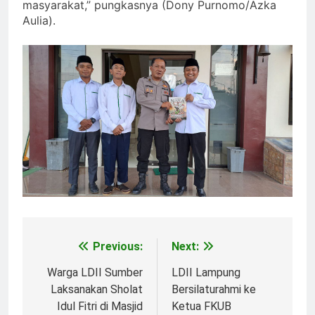
masyarakat,” pungkasnya (Dony Purnomo/Azka
Aulia).
Previous:
Next:
Post
navigation
Warga LDII Sumber
LDII Lampung
Laksanakan Sholat
Bersilaturahmi ke
Idul Fitri di Masjid
Ketua FKUB