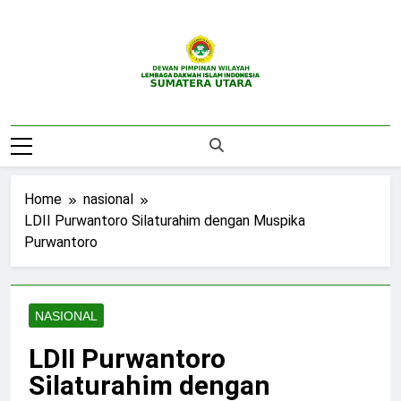
Skip
to
content
DPW LDII
Website Resmi DPW LDII Sumatera Utara
Sumatera Utara
Home
nasional
LDII Purwantoro Silaturahim dengan Muspika
Purwantoro
NASIONAL
LDII Purwantoro
Silaturahim dengan