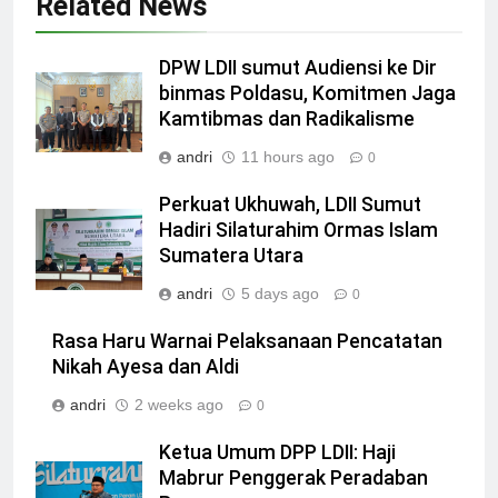
Related News
DPW LDII sumut Audiensi ke Dir
binmas Poldasu, Komitmen Jaga
Kamtibmas dan Radikalisme
andri
11 hours ago
0
Perkuat Ukhuwah, LDII Sumut
Hadiri Silaturahim Ormas Islam
Sumatera Utara
andri
5 days ago
0
Rasa Haru Warnai Pelaksanaan Pencatatan
Nikah Ayesa dan Aldi
andri
2 weeks ago
0
Ketua Umum DPP LDII: Haji
Mabrur Penggerak Peradaban