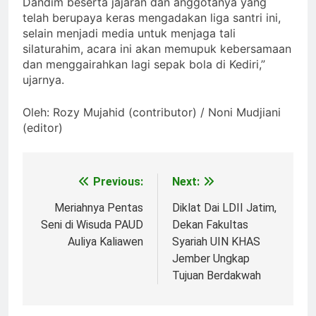
Dandim beserta jajaran dan anggotanya yang
telah berupaya keras mengadakan liga santri ini,
selain menjadi media untuk menjaga tali
silaturahim, acara ini akan memupuk kebersamaan
dan menggairahkan lagi sepak bola di Kediri,”
ujarnya.
Oleh: Rozy Mujahid (contributor) / Noni Mudjiani
(editor)
Previous:
Next:
Post
navigation
Meriahnya Pentas
Diklat Dai LDII Jatim,
Seni di Wisuda PAUD
Dekan Fakultas
Auliya Kaliawen
Syariah UIN KHAS
Jember Ungkap
Tujuan Berdakwah