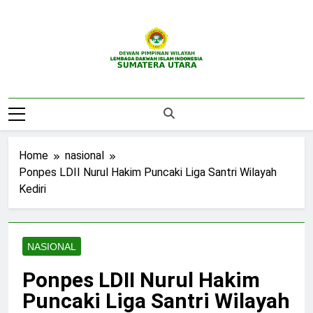
Skip
to
content
DPW LDII
Website Resmi DPW LDII Sumatera Utara
Sumatera Utara
Home
nasional
Ponpes LDII Nurul Hakim Puncaki Liga Santri Wilayah
Kediri
NASIONAL
Ponpes LDII Nurul Hakim
Puncaki Liga Santri Wilayah