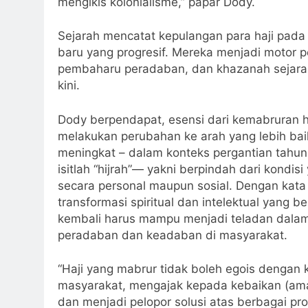
mengikis kolonialisme,” papar Dody.
Sejarah mencatat kepulangan para haji pada
baru yang progresif. Mereka menjadi motor 
pembaharu peradaban, dan khazanah sejarah 
kini.
Dody berpendapat, esensi dari kemabruran h
melakukan perubahan ke arah yang lebih baik
meningkat – dalam konteks pergantian tahun H
isitlah “hijrah”— yakni berpindah dari kondis
secara personal maupun sosial. Dengan kata 
transformasi spiritual dan intelektual yang 
kembali harus mampu menjadi teladan dalam
peradaban dan keadaban di masyarakat.
“Haji yang mabrur tidak boleh egois dengan 
masyarakat, mengajak kepada kebaikan (ama
dan menjadi pelopor solusi atas berbagai pro