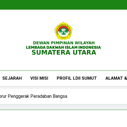
DPW LDII Sumatera U
Website Resmi DPW LDII Sumatera Utara
SEJARAH
VISI MISI
PROFIL LDII SUMUT
ALAMAT &
brur Penggerak Peradaban Bangsa