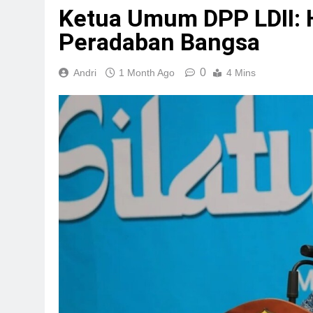
Ketua Umum DPP LDII: 
Peradaban Bangsa
0
Andri
1 Month Ago
4 Mins