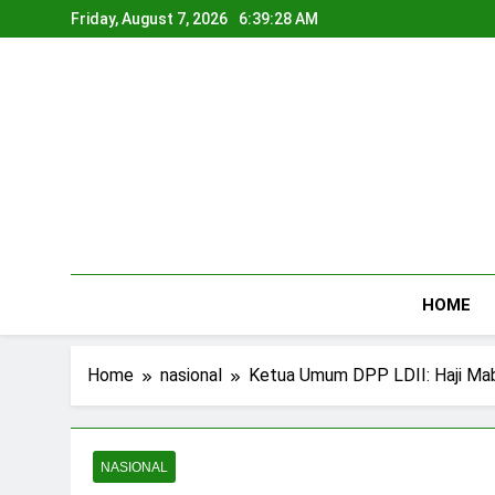
Skip
Friday, August 7, 2026
6:39:29 AM
to
content
HOME
Home
nasional
Ketua Umum DPP LDII: Haji Ma
NASIONAL