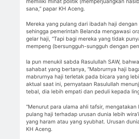
memiliki minat politik (memperjuangkan nasi
sana,” papar KH Aceng.
Mereka yang pulang dari ibadah haji dengan l
sehingga pemerintah Belanda mengawasi ora
gelar haji, “Tapi bagi mereka yang tidak punya
mempeng (bersungguh-sungguh dengan penuh
Ia pun menukil sabda Rasulullah SAW, bahwa 
sahabat yang bertanya, “Mabrurnya haji bag
mabrurnya haji terletak pada bicara yang l
aktual saat ini, pernyataan Rasulullah menunj
tebal, dia lebih empati dan peduli kepada li
“Menurut para ulama ahli tafsir, mengatakan
pulang haji terhadap urusan dunia lebih wira’i
yang haram atau yang syubhat. Urusan dunia 
KH Aceng.