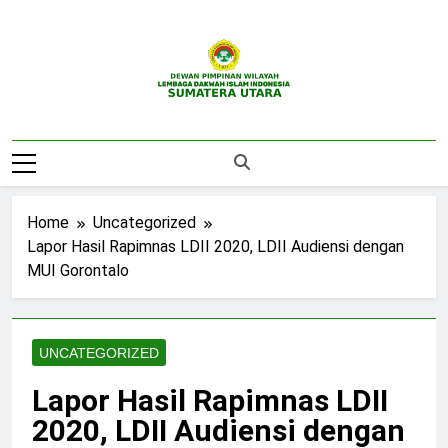
Skip
to
content
DPW LDII
Website Resmi DPW LDII Sumatera Utara
Sumatera Utara
Home
Uncategorized
Lapor Hasil Rapimnas LDII 2020, LDII Audiensi dengan
MUI Gorontalo
UNCATEGORIZED
Lapor Hasil Rapimnas LDII
2020, LDII Audiensi dengan