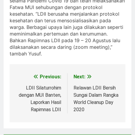
selama Pandemi Covid 19 dan telah melaksanakan
Fatwa MUI sehubungan dengan protokol
kesehatan. “LDII berusaha menjalankan protokol
kesehatan dan terus mensosialisasikan pada
warga. Berbagai upaya lain juga dilakukan seperti
meminimalkan pertemuan dan kerumuman.
Bahkan Rapimnas LDII pada 19 – 20 Agustus lalu
dilaksanakan secara daring (zoom meeting),”
tambah Yusuf.
Previous:
Next:
Post
navigation
LDII Silaturrohim
Relawan LDII Bersih
dengan MUI Banten,
Sungai Dalam Rangka
Laporkan Hasil
World Cleanup Day
Rapimnas LDII
2020