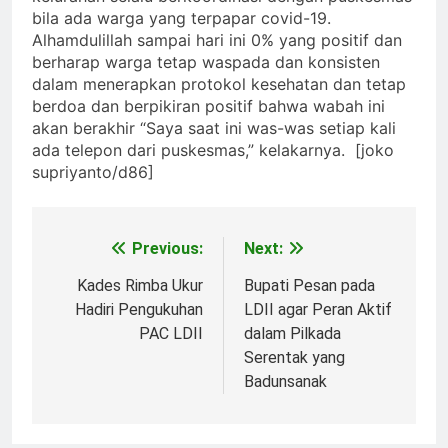
bila ada warga yang terpapar covid-19.
Alhamdulillah sampai hari ini 0% yang positif dan
berharap warga tetap waspada dan konsisten
dalam menerapkan protokol kesehatan dan tetap
berdoa dan berpikiran positif bahwa wabah ini
akan berakhir “Saya saat ini was-was setiap kali
ada telepon dari puskesmas,” kelakarnya. [joko
supriyanto/d86]
Previous:
Next:
Post
navigation
Kades Rimba Ukur
Bupati Pesan pada
Hadiri Pengukuhan
LDII agar Peran Aktif
PAC LDII
dalam Pilkada
Serentak yang
Badunsanak