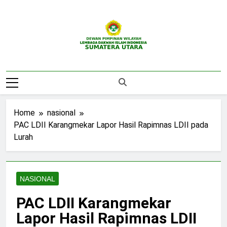
Skip
to
content
DPW LDII
Website Resmi DPW LDII Sumatera Utara
Sumatera Utara
Home
nasional
PAC LDII Karangmekar Lapor Hasil Rapimnas LDII pada
Lurah
NASIONAL
PAC LDII Karangmekar
Lapor Hasil Rapimnas LDII