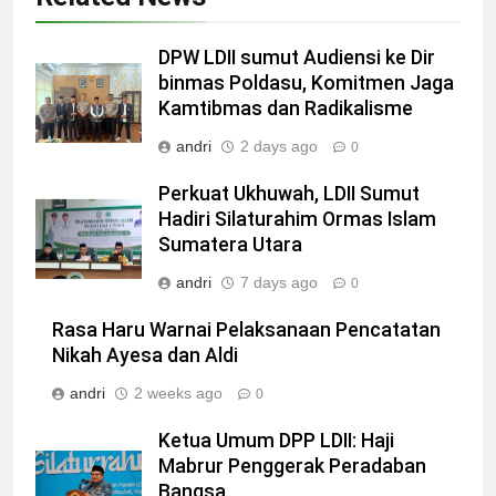
DPW LDII sumut Audiensi ke Dir
binmas Poldasu, Komitmen Jaga
Kamtibmas dan Radikalisme
andri
2 days ago
0
Perkuat Ukhuwah, LDII Sumut
Hadiri Silaturahim Ormas Islam
Sumatera Utara
andri
7 days ago
0
Rasa Haru Warnai Pelaksanaan Pencatatan
Nikah Ayesa dan Aldi
andri
2 weeks ago
0
Ketua Umum DPP LDII: Haji
Mabrur Penggerak Peradaban
Bangsa