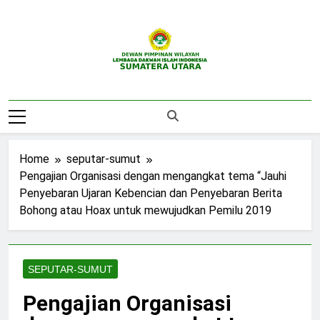
Skip
to
content
DPW LDII
Website Resmi DPW LDII Sumatera Utara
Sumatera Utara
Home
seputar-sumut
Pengajian Organisasi dengan mengangkat tema “Jauhi
Penyebaran Ujaran Kebencian dan Penyebaran Berita
Bohong atau Hoax untuk mewujudkan Pemilu 2019
SEPUTAR-SUMUT
Pengajian Organisasi