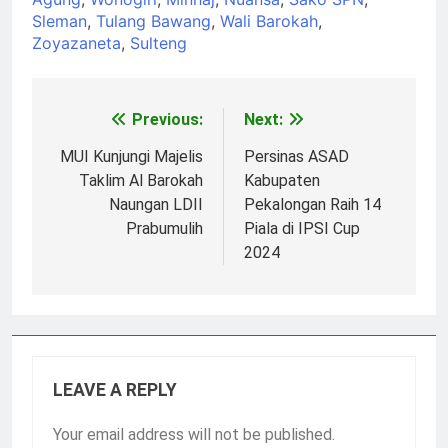
Sleman
,
Tulang Bawang
,
Wali Barokah
,
Zoyazaneta
,
Sulteng
Previous:
Next:
Post
navigation
MUI Kunjungi Majelis
Persinas ASAD
Taklim Al Barokah
Kabupaten
Naungan LDII
Pekalongan Raih 14
Prabumulih
Piala di IPSI Cup
2024
LEAVE A REPLY
Your email address will not be published.