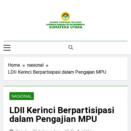
Skip
to
content
DPW LDII
Website Resmi DPW LDII Sumatera Utara
Sumatera Utara
Home
nasional
LDII Kerinci Berpartisipasi dalam Pengajian MPU
NASIONAL
LDII Kerinci Berpartisipasi
dalam Pengajian MPU