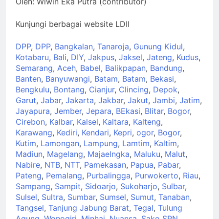
Oleh: Wiwin Eka Putra (contributor)
Kunjungi berbagai website LDII
DPP
,
DPP
,
Bangkalan
,
Tanaroja
,
Gunung Kidul
,
Kotabaru
,
Bali
,
DIY
,
Jakpus
,
Jaksel
,
Jateng
,
Kudus
,
Semarang
,
Aceh
,
Babel
,
Balikpapan
,
Bandung
,
Banten
,
Banyuwangi
,
Batam
,
Batam
,
Bekasi
,
Bengkulu
,
Bontang
,
Cianjur
,
Clincing
,
Depok
,
Garut
,
Jabar
,
Jakarta
,
Jakbar
,
Jakut
,
Jambi
,
Jatim
,
Jayapura
,
Jember
,
Jepara
,
BEkasi
,
Blitar
,
Bogor
,
Cirebon
,
Kalbar
,
Kalsel
,
Kaltara
,
Kalteng
,
Karawang
,
Kediri
,
Kendari
,
Kepri
,
ogor
,
Bogor
,
Kutim
,
Lamongan
,
Lampung
,
Lamtim
,
Kaltim
,
Madiun
,
Magelang
,
Majaelngka
,
Maluku
,
Malut
,
Nabire
,
NTB
,
NTT
,
Pamekasan
,
Papua
,
Pabar
,
Pateng
,
Pemalang
,
Purbalingga
,
Purwokerto
,
Riau
,
Sampang
,
Sampit
,
Sidoarjo
,
Sukoharjo
,
Sulbar
,
Sulsel
,
Sultra
,
Sumbar
,
Sumsel
,
Sumut
,
Tanaban
,
Tangsel
,
Tanjung Jabung Barat
,
Tegal
,
Tulung
Agung
,
Wonogiri
,
Minhaj
,
Nuansa
,
Sako SPN
,