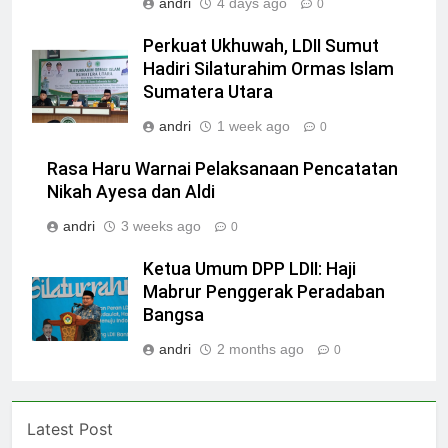
andri
4 days ago
0
Perkuat Ukhuwah, LDII Sumut
Hadiri Silaturahim Ormas Islam
Sumatera Utara
andri
1 week ago
0
Rasa Haru Warnai Pelaksanaan Pencatatan
Nikah Ayesa dan Aldi
andri
3 weeks ago
0
Ketua Umum DPP LDII: Haji
Mabrur Penggerak Peradaban
Bangsa
andri
2 months ago
0
Latest Post