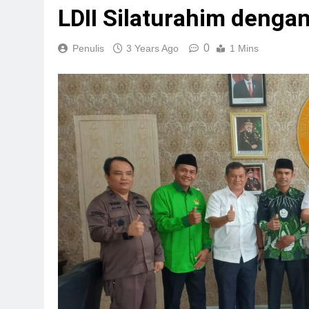
LDII Silaturahim denga
0
Penulis
3 Years Ago
1 Mins