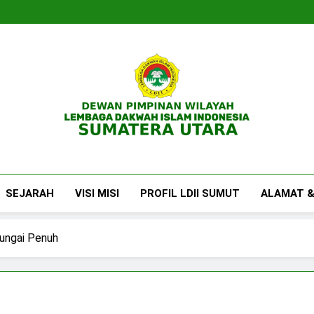
DPW LDII Sumatera U
Website Resmi DPW LDII Sumatera Utara
SEJARAH
VISI MISI
PROFIL LDII SUMUT
ALAMAT &
Sungai Penuh