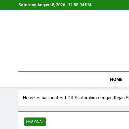
Skip
Saturday, August 8, 2026
12:58:35 PM
to
content
HOME
Home
nasional
LDII Silaturahim dengan Kejari 
NASIONAL