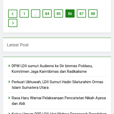
1
…
84
85
86
87
88
Latest Post
DPW LDII sumut Audiensi ke Dir binmas Poldasu,
Komitmen Jaga Kamtibmas dan Radikalisme
Perkuat Ukhuwah, LDII Sumut Hadiri Silaturahim Ormas
Islam Sumatera Utara
Rasa Haru Warnai Pelaksanaan Pencatatan Nikah Ayesa
dan Aldi
Ketua Umum DPP LDII: Haji Mabrur Penggerak Peradaban