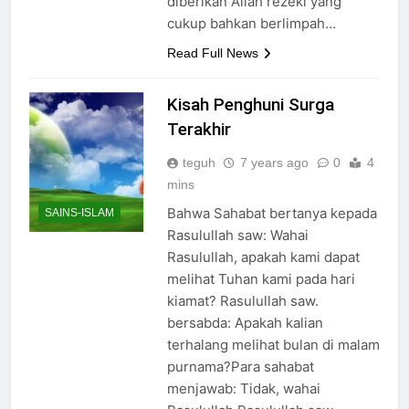
diberikan Allah rezeki yang
cukup bahkan berlimpah…
Read Full News
Kisah Penghuni Surga
Terakhir
teguh
7 years ago
0
4
mins
Bahwa Sahabat bertanya kepada
SAINS-ISLAM
Rasulullah saw: Wahai
Rasulullah, apakah kami dapat
melihat Tuhan kami pada hari
kiamat? Rasulullah saw.
bersabda: Apakah kalian
terhalang melihat bulan di malam
purnama?Para sahabat
menjawab: Tidak, wahai