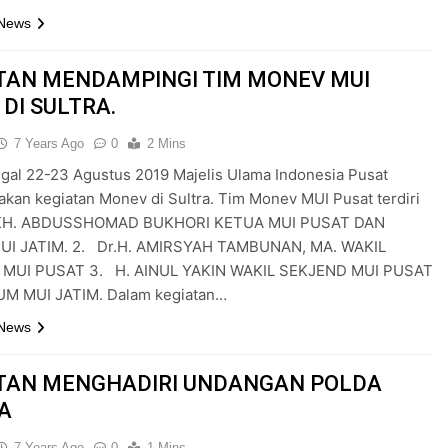
 News
TAN MENDAMPINGI TIM MONEV MUI
 DI SULTRA.
7 Years Ago
0
2 Mins
gal 22-23 Agustus 2019 Majelis Ulama Indonesia Pusat
kan kegiatan Monev di Sultra. Tim Monev MUI Pusat terdiri
. KH. ABDUSSHOMAD BUKHORI KETUA MUI PUSAT DAN
I JATIM. 2. Dr.H. AMIRSYAH TAMBUNAN, MA. WAKIL
MUI PUSAT 3. H. AINUL YAKIN WAKIL SEKJEND MUI PUSAT
M MUI JATIM. Dalam kegiatan…
 News
TAN MENGHADIRI UNDANGAN POLDA
A
7 Years Ago
0
1 Mins