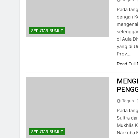
Pada tang
dengan K
mengenai 
selenggar
SEPUTAR-SUMUT
di Aula D
yang di U
Prov….
Read Full
MENGI
PENGG
Teguh
Pada tang
Sultra da
Mukhlis K
Narkoba 
SEPUTAR-SUMUT