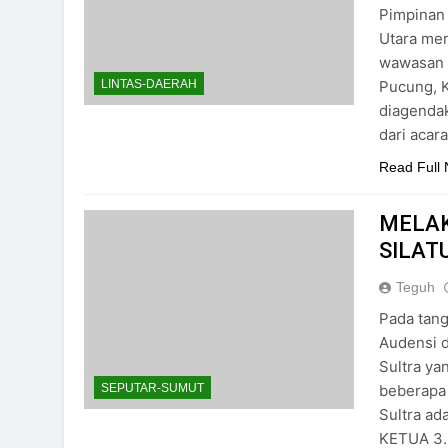
Pimpinan
Utara men
wawasan k
Pucung, K
LINTAS-DAERAH
diagendak
dari acar
Read Full
MELAK
SILAT
Teguh
Pada tang
Audensi d
Sultra ya
beberapa 
SEPUTAR-SUMUT
Sultra a
KETUA 3.