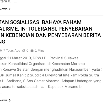
tara b. …
 News
TAN SOSIALISASI BAHAYA PAHAM
ALISME, IN-TOLERANSI, PENYEBARAN
N KEBENCIAN DAN PENYEBARAN BERITA
NG
7 Years Ago
0
1 Mins
gal 21 Maret 2019, DPW LDII Provinsi Sulawesi
akan Konsolidasi Organisasi di Kecamatan Moramo
n Konawe Selatan dengan menghadirkan Narasumber yaitu :
P Jumsa Kanit 2 Subdit 4 Direktorat Intelkam Polda Sultra
k H. Saribana, S.Sos Camat Moramo. Adapun Undangan yang
a acara tersebut adalah : a. Kapolsek Moramo b.
…
 News