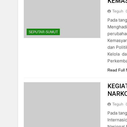
KEMA
Teguh
Pada tang
Menghadir
SEPUTAR-SUMUT
perubaha
Kemasyar
dan Polit
Kelola d
Perkemb
Read Full
KEGIA
NARK
Teguh
Pada tang
Internasi
Nasional