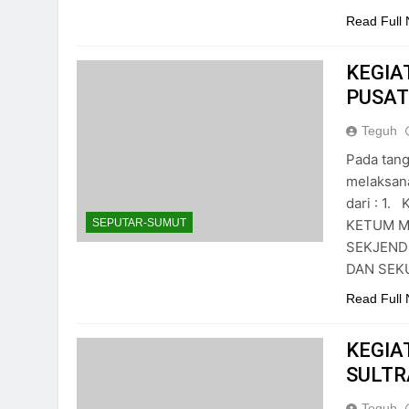
Read Full
KEGIA
PUSAT
Teguh
Pada tang
melaksana
dari : 1
KETUM MU
SEPUTAR-SUMUT
SEKJEND 
DAN SEKU
Read Full
KEGIA
SULTR
Teguh