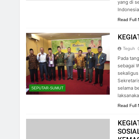
yang di s
Indonesia
Read Full
KEGIA
Teguh
Pada tang
sebagai W
sekaligus
Sekretar
selama be
SEPUTAR-SUMUT
laksanak
Read Full
KEGIA
SOSIA