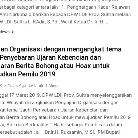
rbagai katagori antara lain : 1. Penghargaan Kader Relawan
Anti Narkoba diberikan kepada DPW LDII Prov. Sultra melalui
LDII Sultra L. KAdir, S.Pd., Wakil Ketua Dr. Ir. H….
 News
ian Organisasi dengan mengangkat tema
 Penyebaran Ujaran Kebencian dan
aran Berita Bohong atau Hoax untuk
dkan Pemilu 2019
7 Years Ago
0
1 Mins
gal 17 Maret 2019, DPW LDII Prov. Sultra menyelenggarakan
him Wilayah di rangkaikan Pengajian Organisasi dengan
at tema “Jauhi Penyebaran Ujaran Kebencian dan
an Berita Bohong atau Hoax untuk mewujudkan Pemilu 2019
i, Adil dan Berkualitas”. Hadir sebagai Pembicara dalam
tersebut adalah : a. Dr.Ir.H. Ruksamin, M.Si. IPM Bupati