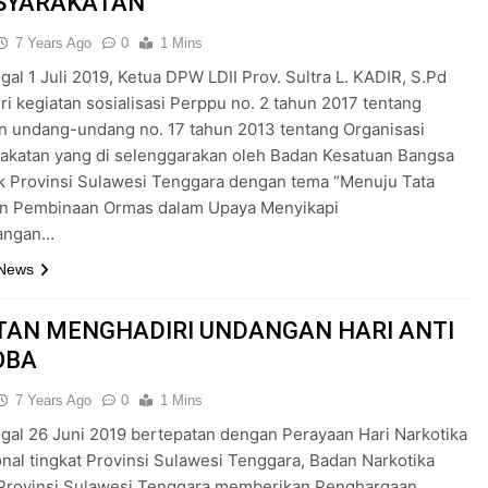
SYARAKATAN
7 Years Ago
0
1 Mins
gal 1 Juli 2019, Ketua DPW LDII Prov. Sultra L. KADIR, S.Pd
i kegiatan sosialisasi Perppu no. 2 tahun 2017 tentang
n undang-undang no. 17 tahun 2013 tentang Organisasi
akatan yang di selenggarakan oleh Badan Kesatuan Bangsa
ik Provinsi Sulawesi Tenggara dengan tema “Menuju Tata
an Pembinaan Ormas dalam Upaya Menyikapi
angan…
 News
TAN MENGHADIRI UNDANGAN HARI ANTI
OBA
7 Years Ago
0
1 Mins
gal 26 Juni 2019 bertepatan dengan Perayaan Hari Narkotika
onal tingkat Provinsi Sulawesi Tenggara, Badan Narkotika
 Provinsi Sulawesi Tenggara memberikan Penghargaan