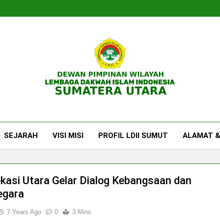
DPW LDII Sumatera U
Website Resmi DPW LDII Sumatera Utara
SEJARAH
VISI MISI
PROFIL LDII SUMUT
ALAMAT &
ekasi Utara Gelar Dialog Kebangsaan dan
egara
7 Years Ago
0
3 Mins