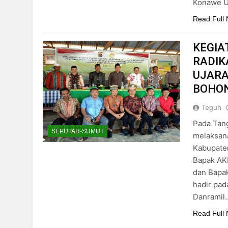
Konawe U
Read Full
KEGIA
RADIK
UJARA
BOHO
Teguh
Pada Tang
SEPUTAR-SUMUT
melaksan
Kabupate
Bapak AKB
dan Bapa
hadir pad
Danramil
Read Full