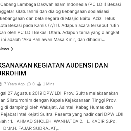
 Cabang Lembaga Dakwah Islam Indonesia (PC LDII) Bekasi
ggelar silaturahmi dan dialog kebangsaan sosialisasi
ebangsaan dan bela negara di Masjid Baitul Aziz, Teluk
ota Bekasi pada Kamis (7/11). Adapun acara tersebut rutin
an oleh PC LDII Bekasi Utara. Adapun tema yang diangkat
a ini adalah “Aku Pahlawan Masa Kini”, dan dihadiri…
 News
SANAKAN KEGIATAN AUDENSI DAN
URROHIM
7 Years Ago
0
1 Mins
gal 27 Agustus 2019 DPW LDII Prov. Sultra melaksanakan
an Silaturrohim dengan Kepala Kejaksanaan Tinggi Prov.
ng di dampingi oleh Wakajati, Asintel, Kabag Humas dan
Pejabat Intel Kejati Sultra. Peserta yang hadir dari DPW LDII
dalah : 1. AHMAD SHOLEH, WANHATDA 2. L. KADIR S.Pd,
 Dr.Ir.H. FAJAR SUDRAJAT,…