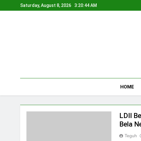
Skip
Saturday, August 8, 2026
3:20:45 AM
to
content
HOME
LDII B
Bela N
Teguh