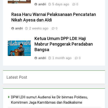
andri
5 days ago
0
Rasa Haru Warnai Pelaksanaan Pencatatan
Nikah Ayesa dan Aldi
andri
2 weeks ago
0
Ketua Umum DPP LDII: Haji
Mabrur Penggerak Peradaban
Bangsa
andri
1 month ago
0
Latest Post
DPW LDII sumut Audiensi ke Dir binmas Poldasu,
Komitmen Jaga Kamtibmas dan Radikalisme