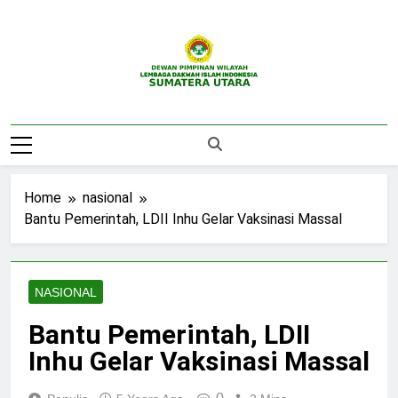
Skip
to
content
DPW LDII
Website Resmi DPW LDII Sumatera Utara
Sumatera Utara
Home
nasional
Bantu Pemerintah, LDII Inhu Gelar Vaksinasi Massal
NASIONAL
Bantu Pemerintah, LDII
Inhu Gelar Vaksinasi Massal