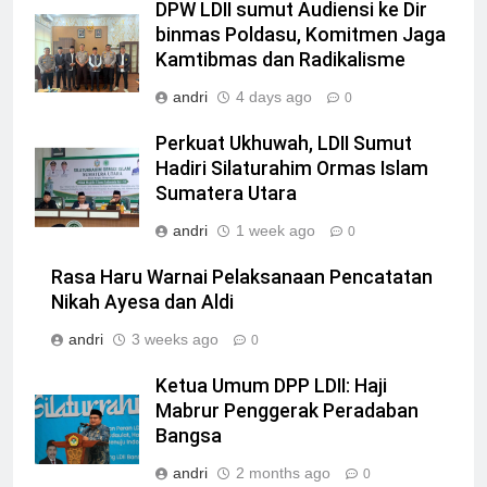
DPW LDII sumut Audiensi ke Dir
binmas Poldasu, Komitmen Jaga
Kamtibmas dan Radikalisme
andri
4 days ago
0
Perkuat Ukhuwah, LDII Sumut
Hadiri Silaturahim Ormas Islam
Sumatera Utara
andri
1 week ago
0
Rasa Haru Warnai Pelaksanaan Pencatatan
Nikah Ayesa dan Aldi
andri
3 weeks ago
0
Ketua Umum DPP LDII: Haji
Mabrur Penggerak Peradaban
Bangsa
andri
2 months ago
0