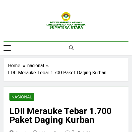
Skip
to
content
DPW LDII
Website Resmi DPW LDII Sumatera Utara
Sumatera Utara
Home
nasional
LDII Merauke Tebar 1.700 Paket Daging Kurban
NASIONAL
LDII Merauke Tebar 1.700
Paket Daging Kurban